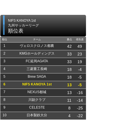
NIFS KANOYA 1st
九州サッカーリーグ
順位表
順位
チーム
勝点
得失差
1
ヴェロスクロノス都農
42
49
2
KMGホールディングス
33
23
3
FC延岡AGATA
33
19
4
三菱重工長崎
18
-4
5
Brew SAGA
18
-5
6
NIFS KANOYA 1st
13
-5
7
NEXUS都城
13
-16
8
川副クラブ
11
-14
9
CELESTE
8
-25
10
日本製鉄大分
4
-22