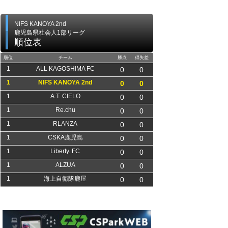
NIFS KANOYA 2nd
鹿児島県社会人1部リーグ
順位表
順位
チーム
勝点
得失差
1
ALL KAGOSHIMA FC
0
0
1
NIFS KANOYA 2nd
0
0
1
A.T. CIELO
0
0
1
Re.chu
0
0
1
RLANZA
0
0
1
CSKA鹿児島
0
0
1
Liberty. FC
0
0
1
ALZUA
0
0
1
海上自衛隊鹿屋
0
0