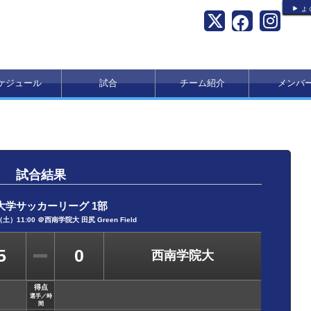
よ
ケジュール
試合
チーム紹介
メンバ
試合結果
大学サッカーリーグ 1部
土）11:00 ＠西南学院大 田尻 Green Field
5
0
西南学院大
得点
選手／時
間