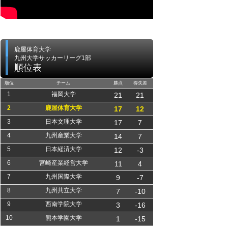
鹿屋体育大学
九州大学サッカーリーグ1部
順位表
順位
チーム
勝点
得失差
1
福岡大学
21
21
2
鹿屋体育大学
17
12
3
日本文理大学
17
7
4
九州産業大学
14
7
5
日本経済大学
12
-3
6
宮崎産業経営大学
11
4
7
九州国際大学
9
-7
8
九州共立大学
7
-10
9
西南学院大学
3
-16
10
熊本学園大学
1
-15