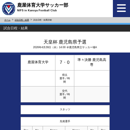
鹿屋体育大学サッカー部
NIFS in Kanoya Football Club
ホーム
試合日程・結果
試合日程・結果詳細
試合日程・結果
天皇杯 鹿児島県予選
2026年4月29日（水）14:00 ＠鹿児島県立サッカー場A
準々決勝 鹿児島高
7
0
鹿屋体育大学
-
専
得点
選手／時
間
交代
選手／時
間
スタッツ
先発選手