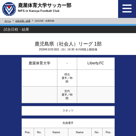
鹿屋体育大学サッカー部
NIFS in Kanoya Football Club
ホーム
試合日程・結果
試合日程・結果詳細
試合日程・結果
鹿児島県（社会人）リーグ 1部
2026年10月18日（日）14:30 ＠川内陸上競技場
鹿屋体育大学
-
Liberty.FC
得点
選手／時
間
交代
選手／時
間
スタッツ
先発選手
Pos.
No.
Name
Name
No.
Pos.