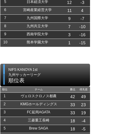
5
日本経済大学
12
-3
6
宮崎産業経営大学
11
4
7
九州国際大学
9
-7
8
九州共立大学
7
-10
9
西南学院大学
3
-16
10
熊本学園大学
1
-15
NIFS KANOYA 1st
九州サッカーリーグ
順位表
順位
チーム
勝点
得失差
1
ヴェロスクロノス都農
42
49
2
KMGホールディングス
33
23
3
FC延岡AGATA
33
19
4
三菱重工長崎
18
-4
5
Brew SAGA
18
-5