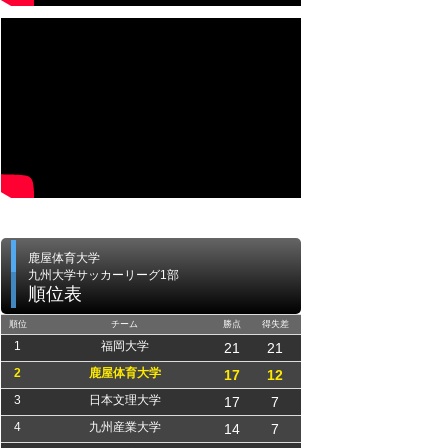
鹿屋体育大学
九州大学サッカーリーグ1部
順位表
順位
チーム
勝点
得失差
1
福岡大学
21
21
2
鹿屋体育大学
17
12
3
日本文理大学
17
7
4
九州産業大学
14
7