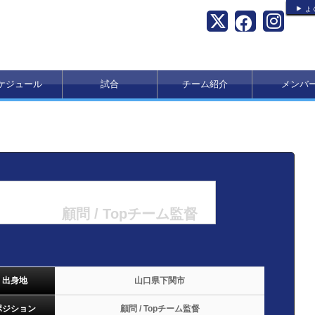
よ
ケジュール
試合
チーム紹介
メンバ
顧問 / Topチーム監督
出身地
山口県下関市
ポジション
顧問 / Topチーム監督