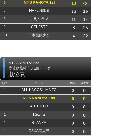
6
NIFS KANOYA 1st
13
-5
7
NEXUS都城
13
-16
8
川副クラブ
11
-14
9
CELESTE
8
-25
10
日本製鉄大分
4
-22
NIFS KANOYA 2nd
鹿児島県社会人1部リーグ
順位表
順位
チーム
勝点
得失差
1
ALL KAGOSHIMA FC
0
0
1
NIFS KANOYA 2nd
0
0
1
A.T. CIELO
0
0
1
Re.chu
0
0
1
RLANZA
0
0
1
CSKA鹿児島
0
0