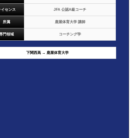
ライセンス
JFA 公認A級コーチ
所属
鹿屋体育大学 講師
専門領域
コーチング学
下関西高 → 鹿屋体育大学