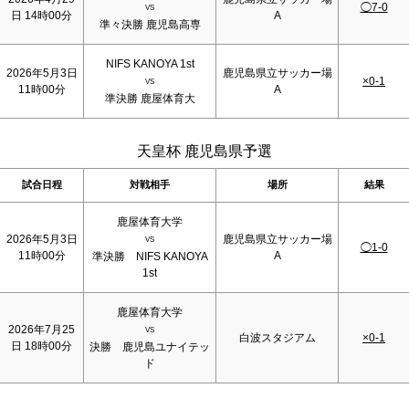
◯7-0
VS
日 14時00分
A
準々決勝 鹿児島高専
NIFS KANOYA 1st
2026年5月3日
鹿児島県立サッカー場
×0-1
VS
11時00分
A
準決勝 鹿屋体育大
天皇杯 鹿児島県予選
試合日程
対戦相手
場所
結果
鹿屋体育大学
2026年5月3日
鹿児島県立サッカー場
VS
◯1-0
11時00分
A
準決勝 NIFS KANOYA
1st
鹿屋体育大学
2026年7月25
VS
白波スタジアム
×0-1
日 18時00分
決勝 鹿児島ユナイテッ
ド