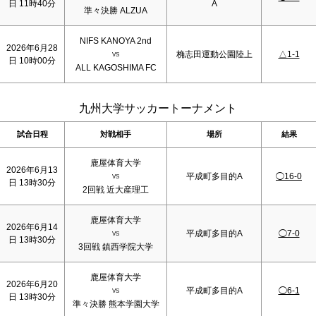
日 11時40分
A
準々決勝 ALZUA
NIFS KANOYA 2nd
2026年6月28
桷志田運動公園陸上
△1-1
VS
日 10時00分
ALL KAGOSHIMA FC
九州大学サッカートーナメント
試合日程
対戦相手
場所
結果
鹿屋体育大学
2026年6月13
平成町多目的A
◯16-0
VS
日 13時30分
2回戦 近大産理工
鹿屋体育大学
2026年6月14
平成町多目的A
◯7-0
VS
日 13時30分
3回戦 鎮西学院大学
鹿屋体育大学
2026年6月20
平成町多目的A
◯6-1
VS
日 13時30分
準々決勝 熊本学園大学