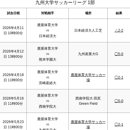
九州大学サッカーリーグ 1部
試合日程
対戦相手
場所
結果
鹿屋体育大学
2026年4月11
日本経済大人工芝
△2-2
VS
日 10時00分
日本経済大
鹿屋体育大学
2026年4月12
九州産業大G
◯5-0
VS
日 13時00分
熊本学園大
鹿屋体育大学
2026年4月18
鹿屋体育大学サッカー
◯2-1
VS
日 11時00分
場
宮崎産経大
鹿屋体育大学
2026年5月16
西南学院大 田尻
◯5-0
VS
日 11時00分
Green Field
西南学院大
鹿屋体育大学
2026年5月23
鹿屋体育大学サッカー
◯2-1
VS
日 11時00分
場