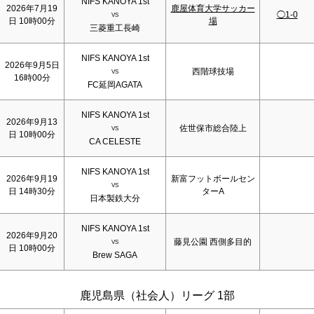
NIFS KANOYA 1st
2026年7月19
鹿屋体育大学サッカー
◯1-0
VS
日 10時00分
場
三菱重工長崎
NIFS KANOYA 1st
2026年9月5日
西階球技場
VS
16時00分
FC延岡AGATA
NIFS KANOYA 1st
2026年9月13
佐世保市総合陸上
VS
日 10時00分
CA CELESTE
NIFS KANOYA 1st
2026年9月19
新富フットボールセン
VS
日 14時30分
ターA
日本製鉄大分
NIFS KANOYA 1st
2026年9月20
藤見公園 西側多目的
VS
日 10時00分
Brew SAGA
鹿児島県（社会人）リーグ 1部