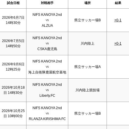
試合日程
対戦相手
場所
結果
NIFS KANOYA 2nd
2026年6月7日
県立サッカー場B
×0-1
VS
14時30分
ALZUA
NIFS KANOYA 2nd
2026年7月5日
川内陸上
×0-1
VS
14時50分
CSKA鹿児島
NIFS KANOYA 2nd
2026年9月6日
県立サッカー場A
VS
12時25分
海上自衛隊鹿屋航空基地
NIFS KANOYA 2nd
2026年10月18
川内陸上競技場
VS
日 14時30分
Liberty.FC
NIFS KANOYA 2nd
2026年10月25
県立サッカー場B
VS
日 10時00分
RLANZA KIRISHIMA FC