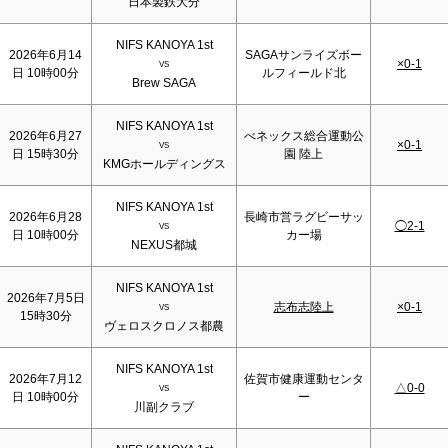
日本製鉄大分
NIFS KANOYA 1st
2026年6月14
SAGAサンライズボー
×0-1
VS
日 10時00分
ルフィールド北
Brew SAGA
NIFS KANOYA 1st
2026年6月27
べネックス総合運動公
×0-1
VS
日 15時30分
園 陸上
KMGホールディングス
NIFS KANOYA 1st
2026年6月28
長崎市営ラグビーサッ
◯2-1
VS
日 10時00分
カー場
NEXUS都城
NIFS KANOYA 1st
2026年7月5日
志布志陸上
×0-1
VS
15時30分
ヴェロスクロノス都農
NIFS KANOYA 1st
2026年7月12
佐賀市健康運動センタ
△0-0
VS
日 10時00分
ー
川副クラブ