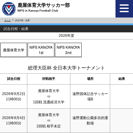
鹿屋体育大学サッカー部
NIFS in Kanoya Football Club
ホーム
試合日程・結果
試合日程・結果
<
>
2026年度
NIFS KANOYA
NIFS KANOYA
鹿屋体育大学
1st
2nd
総理大臣杯 全日本大学トーナメント
試合日程
対戦相手
場所
結果
鹿屋体育大学
2026年9月2日
遠野国体記念サッカー
VS
11時00分
場B
1回戦 流通経済大学
鹿屋体育大学
2026年9月4日
遠野運動公園多目的運
VS
11時00分
動場
2回戦 相手未定