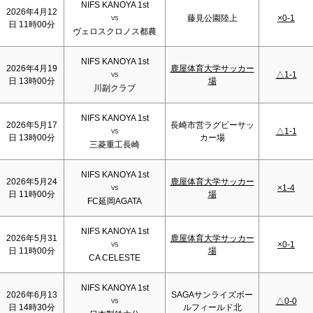
NIFS KANOYA 1st
2026年4月12
藤見公園陸上
×0-1
VS
日 11時00分
ヴェロスクロノス都農
NIFS KANOYA 1st
2026年4月19
鹿屋体育大学サッカー
△1-1
VS
日 13時00分
場
川副クラブ
NIFS KANOYA 1st
2026年5月17
長崎市営ラグビーサッ
△1-1
VS
日 13時00分
カー場
三菱重工長崎
NIFS KANOYA 1st
2026年5月24
鹿屋体育大学サッカー
×1-4
VS
日 11時00分
場
FC延岡AGATA
NIFS KANOYA 1st
2026年5月31
鹿屋体育大学サッカー
×0-1
VS
日 11時00分
場
CA CELESTE
NIFS KANOYA 1st
2026年6月13
SAGAサンライズボー
△0-0
VS
日 14時30分
ルフィールド北