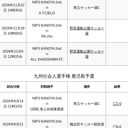
NIFS KANOYA 2nd
2026年11月22
県立サッカー場C
VS
日 14時30分
A.T.CIELO
NIFS KANOYA 2nd
2026年11月29
野里運動公園サッカー
VS
日 10時00分
場
Re.chu
NIFS KANOYA 2nd
2026年12月6
野里運動公園サッカー
VS
日 12時15分
場
ALL KAGOSHIMA FC
九州社会人選手権 鹿児島予選
試合日程
対戦相手
場所
結果
NIFS KANOYA 2nd
2026年6月14
県立サッカー場C
◯1-0
VS
日 11時10分
1回戦 海上自衛隊鹿屋
NIFS KANOYA 2nd
2026年6月21
桷志田サッカー競技場
◯6-0
VS