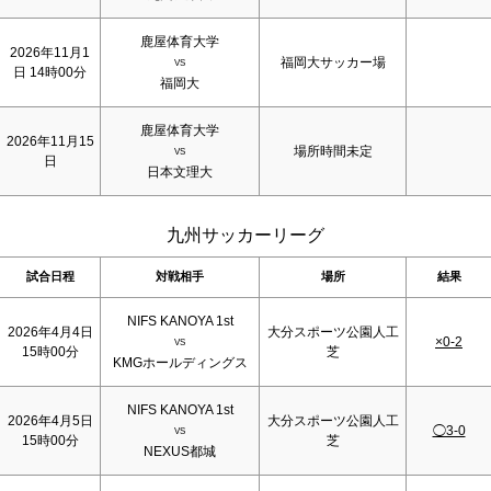
鹿屋体育大学
2026年11月1
福岡大サッカー場
VS
日 14時00分
福岡大
鹿屋体育大学
2026年11月15
場所時間未定
VS
日
日本文理大
九州サッカーリーグ
試合日程
対戦相手
場所
結果
NIFS KANOYA 1st
2026年4月4日
大分スポーツ公園人工
×0-2
VS
15時00分
芝
KMGホールディングス
NIFS KANOYA 1st
2026年4月5日
大分スポーツ公園人工
◯3-0
VS
15時00分
芝
NEXUS都城