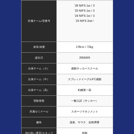
'26 NIFS 1st / 3
'25 NIFS 1st / 3
'24 NIFS 1st / 3
所属チーム/背番号
'23 NIFS 2nd /
身長/体重
178cm / 72kg
誕生日
2004/6/6
出身チーム（小）
函館サッカースクール
出身チーム（中）
スプレッドイーグルFC函館
出身チーム（高）
札幌第一高
受験形態
一般入試（サッカー）
所属ゼミナール
スポーツマネジメント
趣味
温泉、サウナ、自然界隈
仲の良い選手/スタッフ
同期