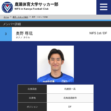
鹿屋体育大学サッカー部
NIFS in Kanoya Football Club
ホーム
選手・スタッフ紹介
選手・スタッフ詳細
メンバー詳細
奥野 尊琉
NIFS 1st / DF
3
オクノ タケル
出身高校
札幌第一高
出身地
北海道函館市
ポジション
DF