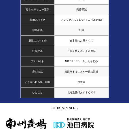
好きなサッカー選手
長谷部誠
着用スパイク
アシックス DS LIGHT X-FLY PRO
部内の係
広報
鹿屋のおすすめ
岩本園のお茶アイス
好きな本
「心を整える」長谷部誠
アルバイト
NIFS U15コーチ、わらじや
座右の銘
遠回りすることが一番の近道
よく言われる第一印象
好青年
ひとこと
北海道旅行おすすめです
CLUB PARTNERS