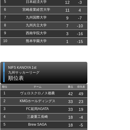
5
日本経済大学
12
-3
6
宮崎産業経営大学
11
4
7
九州国際大学
9
-7
8
九州共立大学
7
-10
9
西南学院大学
3
-16
10
熊本学園大学
1
-15
NIFS KANOYA 1st
九州サッカーリーグ
順位表
順位
チーム
勝点
得失差
1
ヴェロスクロノス都農
42
49
2
KMGホールディングス
33
23
3
FC延岡AGATA
33
19
4
三菱重工長崎
18
-4
5
Brew SAGA
18
-5