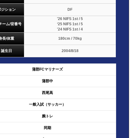
ポジション
DF
'26 NIFS 1st / 5
チーム/背番号
‘25 NIFS 1st / 5
'24 NIFS 1st / 4
身長/体重
180cm / 70kg
誕生日
2004/8/18
蒲郡FCマリナーズ
蒲郡中
西尾高
一般入試（サッカー）
腕トレ
同期