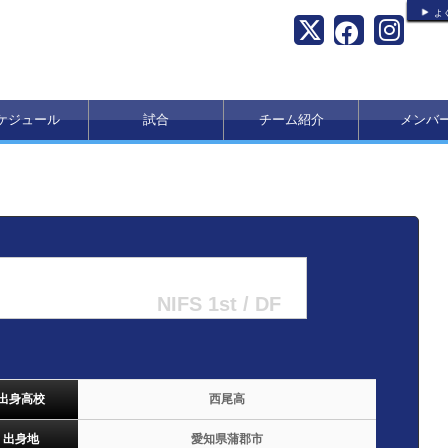
よ
ケジュール
試合
チーム紹介
メンバ
NIFS 1st / DF
出身高校
西尾高
出身地
愛知県蒲郡市