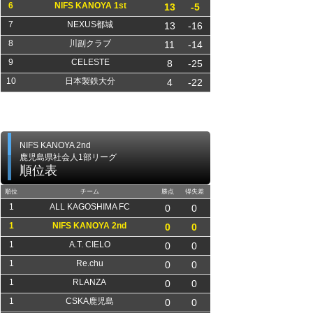
6
NIFS KANOYA 1st
13
-5
7
NEXUS都城
13
-16
8
川副クラブ
11
-14
9
CELESTE
8
-25
10
日本製鉄大分
4
-22
NIFS KANOYA 2nd
鹿児島県社会人1部リーグ
順位表
順位
チーム
勝点
得失差
1
ALL KAGOSHIMA FC
0
0
1
NIFS KANOYA 2nd
0
0
1
A.T. CIELO
0
0
1
Re.chu
0
0
1
RLANZA
0
0
1
CSKA鹿児島
0
0