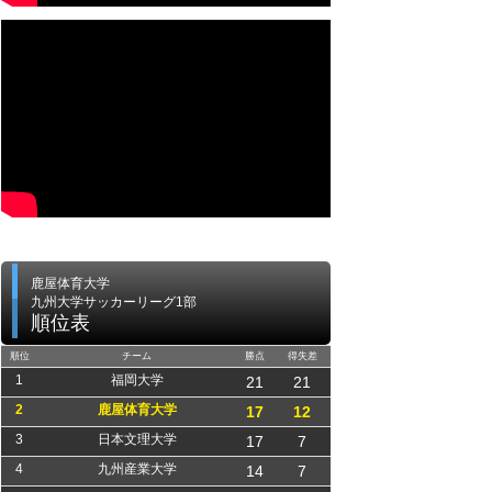
鹿屋体育大学
九州大学サッカーリーグ1部
順位表
順位
チーム
勝点
得失差
1
福岡大学
21
21
2
鹿屋体育大学
17
12
3
日本文理大学
17
7
4
九州産業大学
14
7