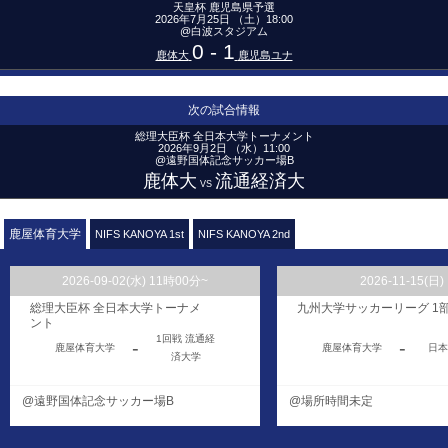
天皇杯 鹿児島県予選
2026年7月25日 （土）18:00
@白波スタジアム
0 - 1
鹿体大
鹿児島ユナ
次の試合情報
総理大臣杯 全日本大学トーナメント
2026年9月2日 （水）11:00
@遠野国体記念サッカー場B
鹿体大
流通経済大
VS
鹿屋体育大学
NIFS KANOYA 1st
NIFS KANOYA 2nd
2026-09-02(水) 11時00分~
2026-09-05(土) 16時00分~
2026-09-06(日) 12時25分~
2026-09-20(日) 10時
2026-12-06(日) 12時
2026-11-15(日)
総理大臣杯 全日本大学トーナメ
九州サッカーリーグ
鹿児島県（社会人）リーグ 1部
九州大学サッカーリーグ 1
九州サッカーリーグ
鹿児島県（社会人）リーグ 
ント
NIFS
NIFS
NIFS
海上自衛隊鹿
1回戦 流通経
FC延岡
NIFS
-
-
-
-
-
-
鹿屋体育大学
KANOYA
鹿屋体育大学
KANOYA
KAG
Bre
日本
KANOYA 1st
屋航空基地
AGATA
済大学
KANOYA 1st
2nd
2nd
@遠野国体記念サッカー場B
@西階球技場
@県立サッカー場A
@場所時間未定
@藤見公園 西側多目的
@野里運動公園サッカー場