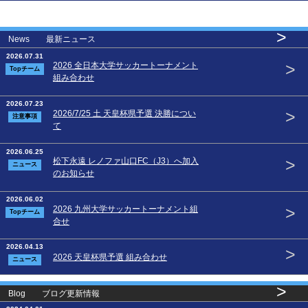
>
News 最新ニュース
2026.07.31
>
2026 全日本大学サッカートーナメント
Topチーム
組み合わせ
2026.07.23
>
2026/7/25 土 天皇杯県予選 決勝につい
注意事項
て
2026.06.25
>
松下永遠 レノファ山口FC（J3）へ加入
ニュース
のお知らせ
2026.06.02
>
2026 九州大学サッカートーナメント組
Topチーム
合せ
2026.04.13
>
2026 天皇杯県予選 組み合わせ
ニュース
>
Blog ブログ更新情報