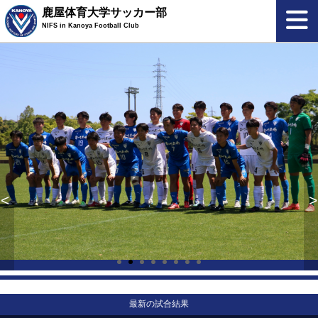
鹿屋体育大学サッカー部
NIFS in Kanoya Football Club
<
>
最新の試合結果