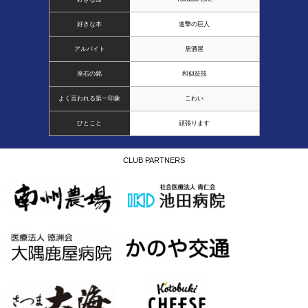
好きな本
進撃の巨人
アルバイト
居酒屋
座右の銘
和似征技
よく言われる第一印象
こわい
ひとこと
頑張ります
CLUB PARTNERS