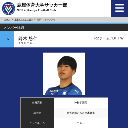
鹿屋体育大学サッカー部
NIFS in Kanoya Football Club
ホーム
選手・スタッフ紹介
選手・スタッフ詳細
メンバー詳細
鈴木 悠仁
Topチーム / DF, FW
16
スズキ チカト
出身高校
神村学園高
出身地
鹿児島県いちき串木野市
ニックネーム
チカト