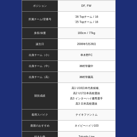
ポジション
DF, FW
‘26 Topチーム / 16
所属チーム/背番号
'25 Topチーム / 16
身長/体重
183cm / 77kg
誕生日
2006年5月28日
出身チーム（小）
串木野FC
出身チーム（中）
神村学園中
出身チーム（高）
神村学園高
高1 U16日本代表候補、
高2 U17日本高校選抜
競技成績
高3 インターハイ優秀選手
高3 日本高校選抜
着用スパイク
ナイキファントム
鹿屋のおすすめ
ネイビーハイツ103
好きな曲
Tokaido Line