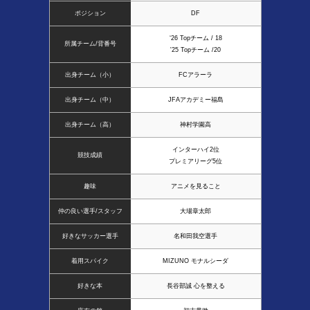
ポジション
DF
‘26 Topチーム / 18
所属チーム/背番号
'25 Topチーム /20
出身チーム（小）
FCアラーラ
出身チーム（中）
JFAアカデミー福島
出身チーム（高）
神村学園高
インターハイ2位
競技成績
プレミアリーグ5位
趣味
アニメを見ること
仲の良い選手/スタッフ
大場章太郎
好きなサッカー選手
名和田我空選手
着用スパイク
MIZUNO モナルシーダ
好きな本
長谷部誠 心を整える