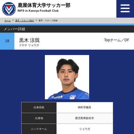
鹿屋体育大学サッカー部
NIFS in Kanoya Football Club
ホーム
選手・スタッフ紹介
選手・スタッフ詳細
メンバー詳細
黒木 涼我
Topチーム／DF
18
クロキ リョウガ
出身高校
神村学園高
出身地
鹿児島県姶良市
ニックネーム
リョウガ