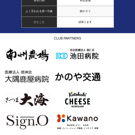
座右の銘
初志貫徹
よく言われる第一印象
静かそう
ひとこと
頑張ります
CLUB PARTNERS