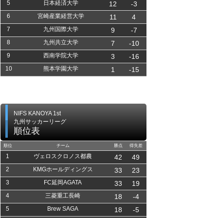
5
日本経済大学
12
-3
6
宮崎産業経営大学
11
4
7
九州国際大学
9
-7
8
九州共立大学
7
-10
9
西南学院大学
3
-16
10
熊本学園大学
1
-15
NIFS KANOYA 1st
九州サッカーリーグ
順位表
順位
チーム
勝点
得失差
1
ヴェロスクロノス都農
42
49
2
KMGホールディングス
33
23
3
FC延岡AGATA
33
19
4
三菱重工長崎
18
-4
5
Brew SAGA
18
-5