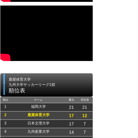
鹿屋体育大学
九州大学サッカーリーグ1部
順位表
順位
チーム
勝点
得失差
1
福岡大学
21
21
2
鹿屋体育大学
17
12
3
日本文理大学
17
7
4
九州産業大学
14
7