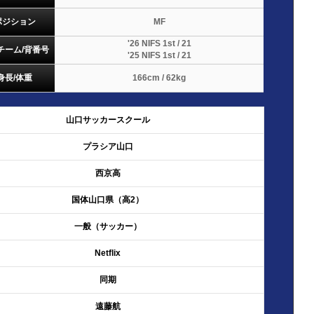
ポジション
MF
'26 NIFS 1st / 21
チーム/背番号
'25 NIFS 1st / 21
身長/体重
166cm / 62kg
山口サッカースクール
プラシア山口
西京高
国体山口県（高2）
一般（サッカー）
Netflix
同期
遠藤航