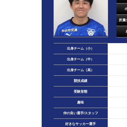
所属
出身チーム（小）
出身チーム（中）
出身チーム（高）
競技成績
受験形態
趣味
仲の良い選手/スタッフ
好きなサッカー選手