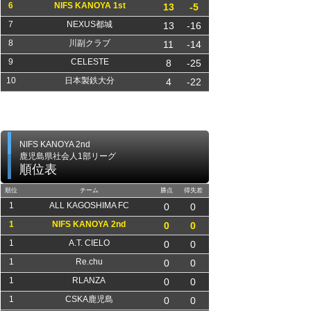
6
NIFS KANOYA 1st
13
-5
7
NEXUS都城
13
-16
8
川副クラブ
11
-14
9
CELESTE
8
-25
10
日本製鉄大分
4
-22
NIFS KANOYA 2nd
鹿児島県社会人1部リーグ
順位表
順位
チーム
勝点
得失差
1
ALL KAGOSHIMA FC
0
0
1
NIFS KANOYA 2nd
0
0
1
A.T. CIELO
0
0
1
Re.chu
0
0
1
RLANZA
0
0
1
CSKA鹿児島
0
0