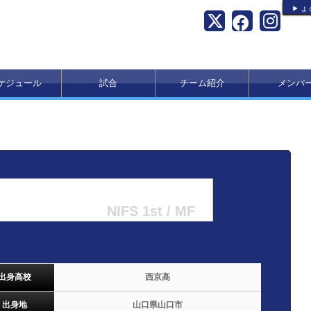
よ
ケジュール
試合
チーム紹介
メンバ
NIFS 1st / MF
出身高校
西京高
出身地
山口県山口市