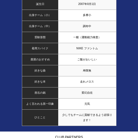
誕生日
2007年9月1日
出身チーム（小）
多摩小
出身チーム（中）
調布中
受験形態
一般（運動能力検査）
着用スパイク
NIKE ファントム
鹿屋のおすすめ
ご飯がおいしい
好きな曲
寿限無
好きな本
走れメロス
座右の銘
変幻自在
よく言われる第一印象
元気
少しでもチームに貢献できるよう頑張り
ひとこと
ます！
CLUB PARTNERS