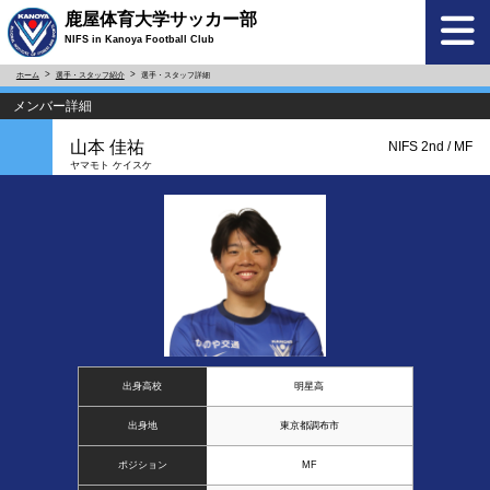
鹿屋体育大学サッカー部
NIFS in Kanoya Football Club
ホーム
選手・スタッフ紹介
選手・スタッフ詳細
メンバー詳細
山本 佳祐
NIFS 2nd / MF
ヤマモト ケイスケ
出身高校
明星高
出身地
東京都調布市
ポジション
MF