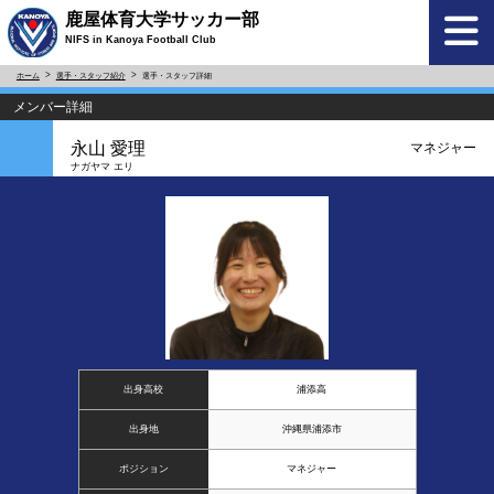
鹿屋体育大学サッカー部
NIFS in Kanoya Football Club
ホーム
選手・スタッフ紹介
選手・スタッフ詳細
メンバー詳細
永山 愛理
マネジャー
ナガヤマ エリ
出身高校
浦添高
出身地
沖縄県浦添市
ポジション
マネジャー