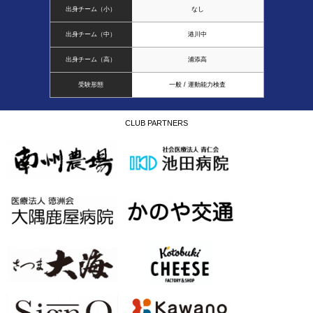
出身チーム（小）
なし
出身チーム（中）
港川中
出身チーム（高）
浦添高
受験形態
一般 / 運動能力検査
CLUB PARTNERS