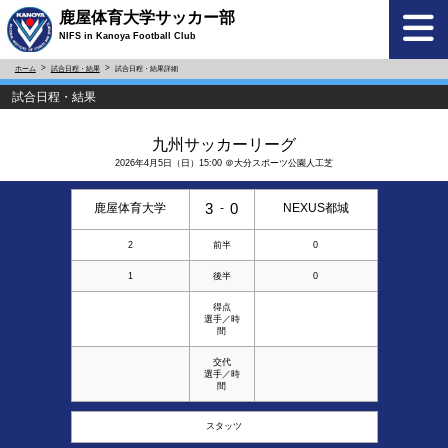
鹿屋体育大学サッカー部
NIFS in Kanoya Football Club
ホーム
試合日程・結果
試合日程・結果詳細
試合日程・結果
九州サッカーリーグ
2026年4月5日（日）15:00 ＠大分スポーツ公園人工芝
3
0
鹿屋体育大学
-
NEXUS都城
2
前半
0
1
後半
0
得点
選手／時
間
交代
選手／時
間
スタッツ