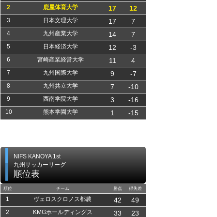
2
鹿屋体育大学
17
12
3
日本文理大学
17
7
4
九州産業大学
14
7
5
日本経済大学
12
-3
6
宮崎産業経営大学
11
4
7
九州国際大学
9
-7
8
九州共立大学
7
-10
9
西南学院大学
3
-16
10
熊本学園大学
1
-15
NIFS KANOYA 1st
九州サッカーリーグ
順位表
順位
チーム
勝点
得失差
1
ヴェロスクロノス都農
42
49
2
KMGホールディングス
33
23