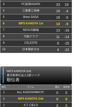
3
FC延岡AGATA
33
19
4
三菱重工長崎
18
-4
5
Brew SAGA
18
-5
6
NIFS KANOYA 1st
13
-5
7
NEXUS都城
13
-16
8
川副クラブ
11
-14
9
CELESTE
8
-25
10
日本製鉄大分
4
-22
NIFS KANOYA 2nd
鹿児島県社会人1部リーグ
順位表
順位
チーム
勝点
得失差
1
ALL KAGOSHIMA FC
0
0
1
NIFS KANOYA 2nd
0
0
1
A.T. CIELO
0
0