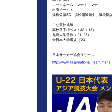
ニックネーム：マナト、マナ
出身チーム：
浜松佐藤SC、浜松開誠館中、浜松開
主な競技成績：
高校選手権ベスト32（'18）
九州大学選抜（'21-'23）
全日本大学選抜（'23）
日本サッカー協会リリース：
http://www.jfa.jp/national_team/men