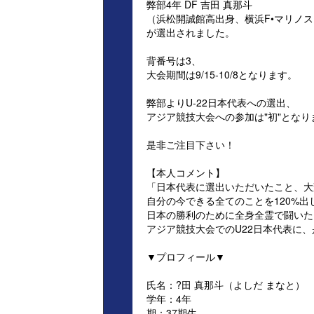
弊部4年 DF 吉田 真那斗
（浜松開誠館高出身、横浜F•マリノ
が選出されました。
背番号は3、
大会期間は9/15-10/8となります。
弊部よりU-22日本代表への選出、
アジア競技大会への参加は"初"となり
是非ご注目下さい！
【本人コメント】
「日本代表に選出いただいたこと、大
自分の今できる全てのことを120%出
日本の勝利のために全身全霊で闘いた
アジア競技大会でのU22日本代表に
▼プロフィール▼
氏名：?田 真那斗（よしだ まなと）
学年：4年
期：37期生