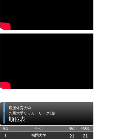
鹿屋体育大学
九州大学サッカーリーグ1部
順位表
順位
チーム
勝点
得失差
1
福岡大学
21
21