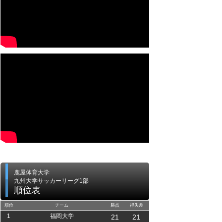
鹿屋体育大学
九州大学サッカーリーグ1部
順位表
順位
チーム
勝点
得失差
1
福岡大学
21
21