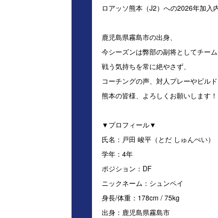
ロアッソ熊本（J2）への2026年加
鹿児島県霧島市の出身、
今シーズンは弊部の副将としてチーム
戦う気持ちを常に絶やさず、
コーチングの声、対人プレーやビルド
熊本の皆様、よろしくお願いします！
▼プロフィール▼
氏名：戸田 峻平（とだ しゅんぺい）
学年：4年
ポジション：DF
ニックネーム：シュンペイ
身長/体重：178cm / 75kg
出身：鹿児島県霧島市