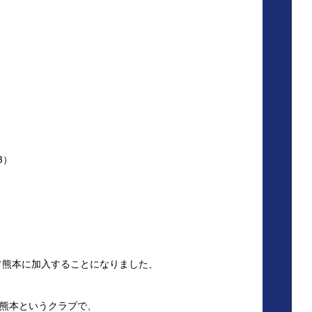
）
3）
ッソ熊本に加入することになりました、
熊本というクラブで、