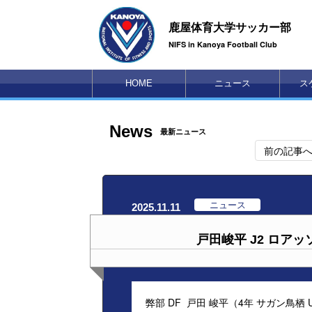
鹿屋体育大学サッカー部
NIFS in Kanoya Football Club
HOME
ニュース
ス
News
最新ニュース
前の記事
ニュース
2025.11.11
戸田峻平 J2 ロア
弊部 DF 戸田 峻平（4年 サガン鳥栖 