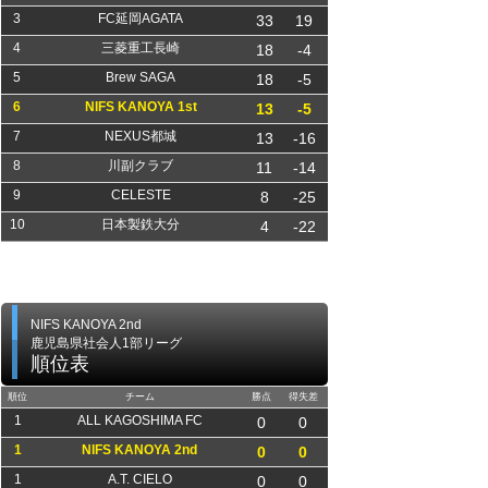
3
FC延岡AGATA
33
19
4
三菱重工長崎
18
-4
5
Brew SAGA
18
-5
6
NIFS KANOYA 1st
13
-5
7
NEXUS都城
13
-16
8
川副クラブ
11
-14
9
CELESTE
8
-25
10
日本製鉄大分
4
-22
NIFS KANOYA 2nd
鹿児島県社会人1部リーグ
順位表
順位
チーム
勝点
得失差
1
ALL KAGOSHIMA FC
0
0
1
NIFS KANOYA 2nd
0
0
1
A.T. CIELO
0
0