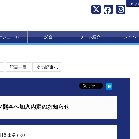
よ
ケジュール
試合
チーム紹介
メンバ
へ
記事一覧
次の記事へ
ッソ熊本へ加入内定のお知らせ
U18 出身）の