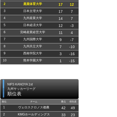
2
鹿屋体育大学
17
12
3
日本文理大学
17
7
4
九州産業大学
14
7
5
日本経済大学
12
-3
6
宮崎産業経営大学
11
4
7
九州国際大学
9
-7
8
九州共立大学
7
-10
9
西南学院大学
3
-16
10
熊本学園大学
1
-15
NIFS KANOYA 1st
九州サッカーリーグ
順位表
順位
チーム
勝点
得失差
1
ヴェロスクロノス都農
42
49
2
KMGホールディングス
33
23