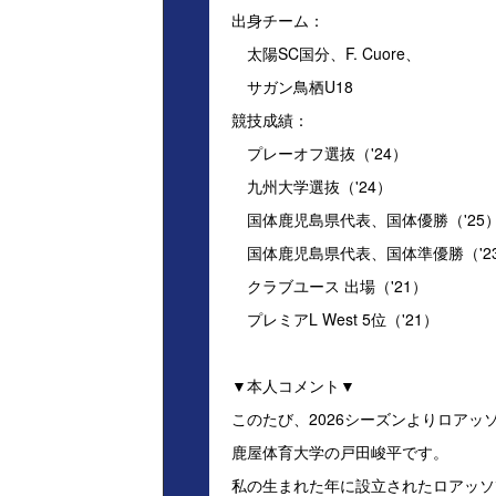
出身チーム：
太陽SC国分、F. Cuore、
サガン鳥栖U18
競技成績：
プレーオフ選抜（'24）
九州大学選抜（'24）
国体鹿児島県代表、国体優勝（'25
国体鹿児島県代表、国体準優勝（'2
クラブユース 出場（'21）
プレミアL West 5位（'21）
▼本人コメント▼
このたび、2026シーズンよりロア
鹿屋体育大学の戸田峻平です。
私の生まれた年に設立されたロアッソ