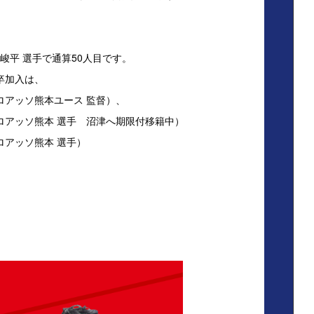
峻平 選手で通算50人目です。
卒加入は、
現 ロアッソ熊本ユース 監督）、
（現 ロアッソ熊本 選手 沼津へ期限付移籍中）
 ロアッソ熊本 選手）