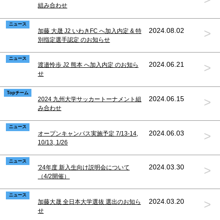
組み合わせ
ニュース
>
2024.08.02
加藤 大晟 J2 いわきFC へ加入内定 & 特
別指定選手認定 のお知らせ
ニュース
>
2024.06.21
渡邉怜歩 J2 熊本 へ加入内定 のお知ら
せ
Topチーム
>
2024.06.15
2024 九州大学サッカートーナメント組
み合わせ
ニュース
>
2024.06.03
オープンキャンパス実施予定 7/13-14,
10/13, 1/26
ニュース
>
2024.03.30
'24年度 新入生向け説明会について
（4/2開催）
ニュース
>
2024.03.20
加藤大晟 全日本大学選抜 選出のお知ら
せ