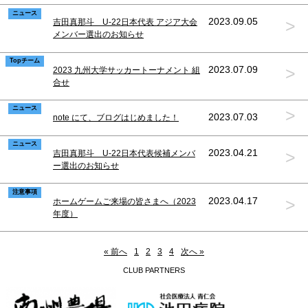
ニュース
>
2023.09.05
吉田真那斗 U-22日本代表 アジア大会
メンバー選出のお知らせ
Topチーム
>
2023.07.09
2023 九州大学サッカートーナメント 組
合せ
ニュース
>
2023.07.03
note にて、ブログはじめました！
ニュース
>
2023.04.21
吉田真那斗 U-22日本代表候補メンバ
ー選出のお知らせ
注意事項
>
2023.04.17
ホームゲームご来場の皆さまへ（2023
年度）
« 前へ
1
2
3
4
次へ »
CLUB PARTNERS