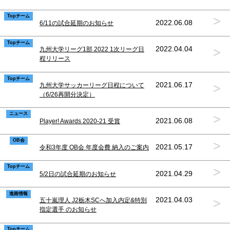
Topチーム
>
2022.06.08
6/11の試合延期のお知らせ
Topチーム
>
2022.04.04
九州大学リーグ1部 2022 1次リーグ日
程リリース
Topチーム
>
2021.06.17
九州大学サッカーリーグ日程について
（6/26再開分決定）
ニュース
>
2021.06.08
Player! Awards 2020-21 受賞
OB会
>
2021.05.17
令和3年度 OB会 年度会費 納入のご案内
Topチーム
>
2021.04.29
5/2日の試合延期のお知らせ
進路情報
>
2021.04.03
五十嵐理人 J2栃木SCへ加入内定&特別
指定選手 のお知らせ
Topチーム