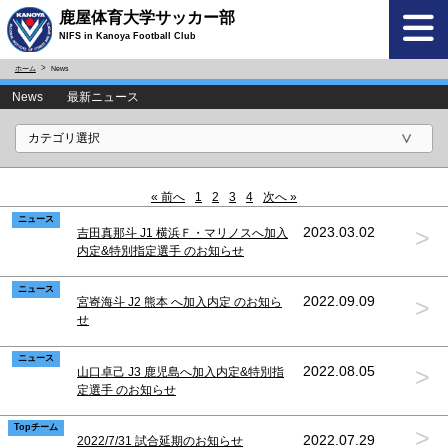
鹿屋体育大学サッカー部
NIFS in Kanoya Football Club
ホーム
News
News 最新ニュース
« 前へ
1
2
3
4
次へ »
ニュース
>
2023.03.02
吉田真那斗 J1 横浜Ｆ・マリノスへ加入
内定&特別指定選手 のお知らせ
ニュース
>
2022.09.09
宮㟢海斗 J2 熊本 へ加入内定 のお知ら
せ
ニュース
>
2022.08.05
山口卓己 J3 鹿児島へ加入内定&特別指
定選手 のお知らせ
Topチーム
>
2022.07.29
2022/7/31 試合延期のお知らせ