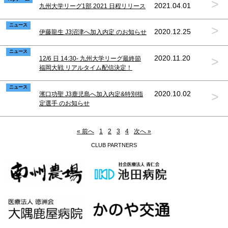
>
2021.04.01
九州大学リーグ1部 2021 日程リリース
ニュース
>
2020.12.25
伊藤龍生 J3沼津へ加入内定 のお知らせ
ニュース
>
2020.11.20
12/6 日 14:30- 九州大学リーグ最終節
福岡大戦 リアルタイム配信決定！
ニュース
>
2020.10.02
濱口功聖 J3鹿児島へ加入内定&特別指
定選手 のお知らせ
« 前へ
1
2
3
4
次へ »
CLUB PARTNERS