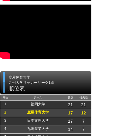
鹿屋体育大学
九州大学サッカーリーグ1部
順位表
順位
チーム
勝点
得失差
1
福岡大学
21
21
2
鹿屋体育大学
17
12
3
日本文理大学
17
7
4
九州産業大学
14
7