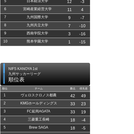
5
日本経済大学
12
-3
6
宮崎産業経営大学
11
4
7
九州国際大学
9
-7
8
九州共立大学
7
-10
9
西南学院大学
3
-16
10
熊本学園大学
1
-15
NIFS KANOYA 1st
九州サッカーリーグ
順位表
順位
チーム
勝点
得失差
1
ヴェロスクロノス都農
42
49
2
KMGホールディングス
33
23
3
FC延岡AGATA
33
19
4
三菱重工長崎
18
-4
5
Brew SAGA
18
-5