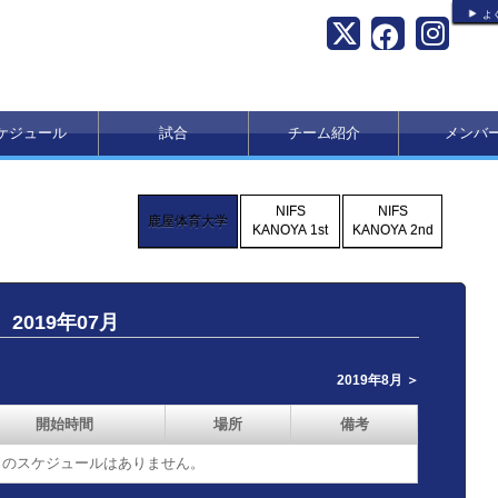
よ
ケジュール
試合
チーム紹介
メンバ
NIFS
NIFS
鹿屋体育大学
KANOYA 1st
KANOYA 2nd
2019年07月
2019年8月 ＞
開始時間
場所
備考
07月のスケジュールはありません。