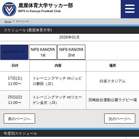
鹿屋体育大学サッカー部
NIFS in Kanoya Football Club
ホーム
スケジュール
スケジュール (鹿屋体育大学)
<
>
2026年01月
NIFS KANOYA
NIFS KANOYA
鹿屋体育大学
1st
2nd
日付
内容
場所
17日(
土
)
トレーニングマッチ vsジュビ
白波スタジアム
11:00〜
ロ磐田（J2）
25日(
日
)
トレーニングマッチ vsツエー
宮崎総合運動公園ラグビー場
11:00〜
ゲン金沢（J3）
前のページへ
次のページヘ
年度別スケジュール