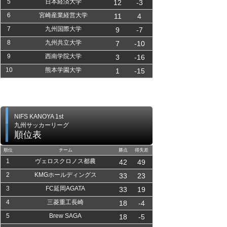
5
日本経済大学
12
-3
6
宮崎産業経営大学
11
4
7
九州国際大学
9
-7
8
九州共立大学
7
-10
9
西南学院大学
3
-16
10
熊本学園大学
1
-15
NIFS KANOYA 1st
九州サッカーリーグ
順位表
順位
チーム
勝点
得失差
1
ヴェロスクロノス都農
42
49
2
KMGホールディングス
33
23
3
FC延岡AGATA
33
19
4
三菱重工長崎
18
-4
5
Brew SAGA
18
-5