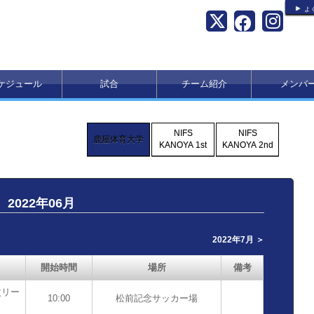
よ
ケジュール
試合
チーム紹介
メンバ
NIFS
NIFS
鹿屋体育大学
KANOYA 1st
KANOYA 2nd
2022年06月
2022年7月 ＞
開始時間
場所
備考
次リー
10:00
松前記念サッカー場