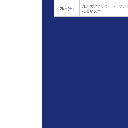
九州大学サッカートーナメ
25日(
土
)
vs長崎大学