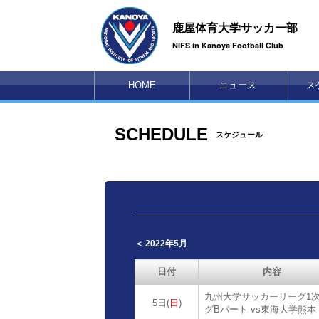
鹿屋体育大学サッカー部
NIFS in Kanoya Football Club
HOME
ニュース
ス
SCHEDULE
スケジュール
＜ 2022年5月
日付
内容
九州大学サッカーリーグ1
5日(
日
)
グBパート vs東海大学熊本