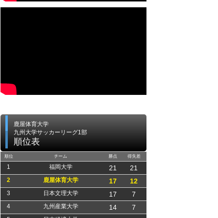
鹿屋体育大学
九州大学サッカーリーグ1部
順位表
順位
チーム
勝点
得失差
1
福岡大学
21
21
2
鹿屋体育大学
17
12
3
日本文理大学
17
7
4
九州産業大学
14
7