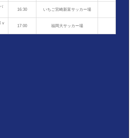
バ
16:30
いちご宮崎新富サッカー場
 v
17:00
福岡大サッカー場