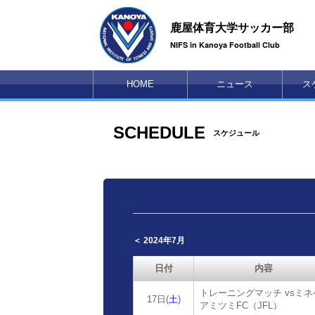
鹿屋体育大学サッカー部
NIFS in Kanoya Football Club
HOME
ニュース
ス
SCHEDULE
スケジュール
＜ 2024年7月
日付
内容
トレーニングマッチ vsミネ
17日(
土
)
アミツミFC（JFL）