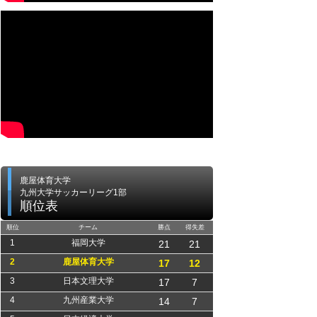
鹿屋体育大学
九州大学サッカーリーグ1部
順位表
順位
チーム
勝点
得失差
1
福岡大学
21
21
2
鹿屋体育大学
17
12
3
日本文理大学
17
7
4
九州産業大学
14
7