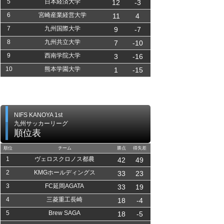
5
日本経済大学
12
-3
6
宮崎産業経営大学
11
4
7
九州国際大学
9
-7
8
九州共立大学
7
-10
9
西南学院大学
3
-16
10
熊本学園大学
1
-15
NIFS KANOYA 1st
九州サッカーリーグ
順位表
順位
チーム
勝点
得失差
1
ヴェロスクロノス都農
42
49
2
KMGホールディングス
33
23
3
FC延岡AGATA
33
19
4
三菱重工長崎
18
-4
5
Brew SAGA
18
-5