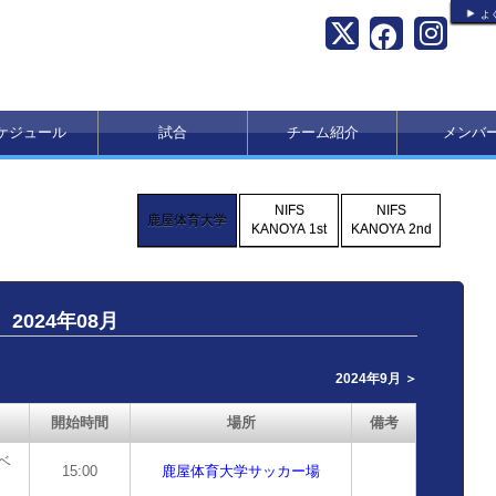
よ
ケジュール
試合
チーム紹介
メンバ
NIFS
NIFS
鹿屋体育大学
KANOYA 1st
KANOYA 2nd
2024年08月
2024年9月 ＞
開始時間
場所
備考
ベ
15:00
鹿屋体育大学サッカー場