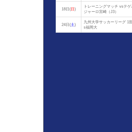
トレーニングマッチ vsテゲ
18日(
日
)
ジャーロ宮崎（J3）
九州大学サッカーリーグ 1部
24日(
土
)
s福岡大