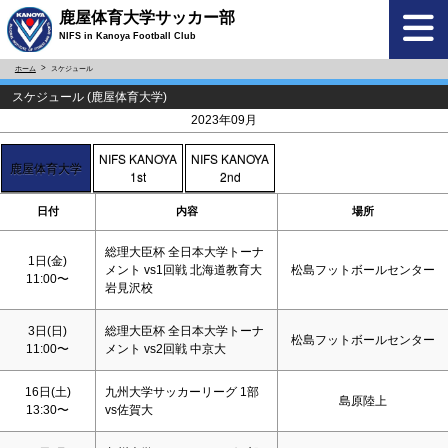
鹿屋体育大学サッカー部
NIFS in Kanoya Football Club
ホーム
スケジュール
スケジュール (鹿屋体育大学)
<
>
2023年09月
NIFS KANOYA
NIFS KANOYA
鹿屋体育大学
1st
2nd
日付
内容
場所
総理大臣杯 全日本大学トーナ
1日(金)
メント vs1回戦 北海道教育大
松島フットボールセンター
11:00〜
岩見沢校
3日(
日
)
総理大臣杯 全日本大学トーナ
松島フットボールセンター
11:00〜
メント vs2回戦 中京大
16日(
土
)
九州大学サッカーリーグ 1部
島原陸上
13:30〜
vs佐賀大