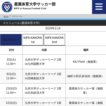
鹿屋体育大学サッカー部
NIFS in Kanoya Football Club
ホーム
スケジュール
スケジュール (鹿屋体育大学)
<
>
2020年11月
NIFS KANOYA
NIFS KANOYA
鹿屋体育大学
1st
2nd
日付
内容
場所
3日(火)
九州大学サッカーリーグ 1部
KIU Field（無観客）
11:00〜
vs九州国際大学
8日(
日
)
九州大学サッカーリーグ 1部
綾町小田爪多目的（無観客）
11:00〜
vs宮崎産経大学
15日(
日
)
九州大学サッカーリーグ 1部
鹿屋体大サッカー場（無観
11:00〜
vs日本経済大学
客）
22日(
日
)
九州大学サッカーリーグ 1部
鹿屋体大サッカー場（無観