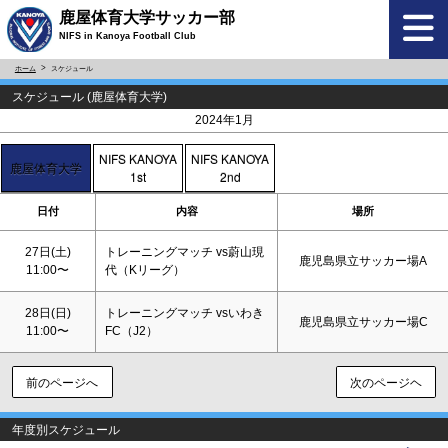
鹿屋体育大学サッカー部
NIFS in Kanoya Football Club
ホーム
スケジュール
スケジュール (鹿屋体育大学)
<
>
2024年1月
NIFS KANOYA
NIFS KANOYA
鹿屋体育大学
1st
2nd
日付
内容
場所
27日(
土
)
トレーニングマッチ vs蔚山現
鹿児島県立サッカー場A
11:00〜
代（Kリーグ）
28日(
日
)
トレーニングマッチ vsいわき
鹿児島県立サッカー場C
11:00〜
FC（J2）
前のページへ
次のページヘ
年度別スケジュール